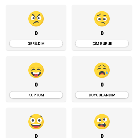
0
0
GERILDIM
İÇIM BURUK
0
0
KOPTUM
DUYGULANDIM
0
0