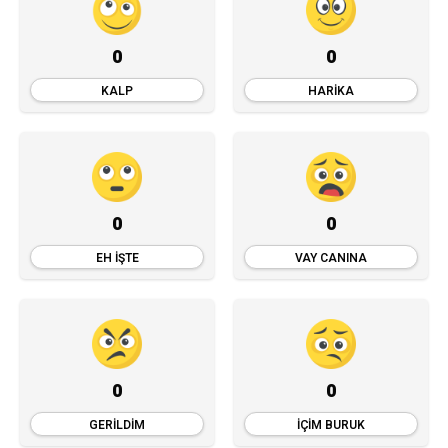
0
0
KALP
HARIKA
0
0
EH İŞTE
VAY CANINA
0
0
GERILDIM
İÇIM BURUK