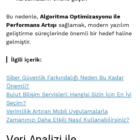
Bu nedenle,
Algoritma Optimizasyonu ile
Performans Artışı
sağlamak, modern yazılım
geliştirme süreçlerinde önemli bir hedef haline
gelmiştir.
İlgili içerik:
Siber Güvenlik Farkındalığı Neden Bu Kadar
Önemli?
Bulut Bilişim Servisleri: Hangisi Sizin İçin En İyi
Seçim?
Verimlilik Artıran Mobil Uygulamalarla
Zamanınızı Daha Etkili Nasıl Kullanabilirsiniz?
Veri Analizi ile