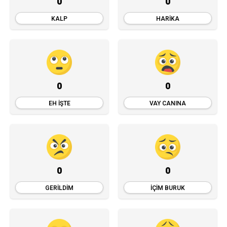
0
0
KALP
HARIKA
0
0
EH İŞTE
VAY CANINA
0
0
GERILDIM
İÇIM BURUK