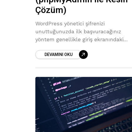
Çözüm)
WordPress yönetici şifrenizi
unuttuğunuzda ilk başvuracağınız
yöntem genellikle giriş ekranındaki
“Parolanızı mı unuttunuz?” bağlantısıd
DEVAMINI OKU
Ancak, sunucunuzun e-posta
servislerinde bir sorun varsa veya mai
kutunuza sıfırlama bağlantısı
düşmüyorsa sisteme giriş yapmanız