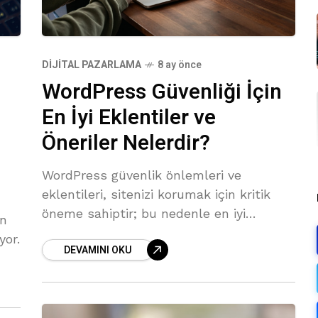
DIJITAL PAZARLAMA
8 ay önce
WordPress Güvenliği İçin
En İyi Eklentiler ve
Öneriler Nelerdir?
WordPress güvenlik önlemleri ve
eklentileri, sitenizi korumak için kritik
öneme sahiptir; bu nedenle en iyi
in
seçenekleri keşfedelim.
yor.
DEVAMINI OKU