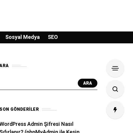
Sosyal Medya
SEO
ARA
ARA
SON GÖNDERILER
WordPress Admin Şifresi Nasıl
Sıfırlanır? (phpMyAdmin ile Kesin