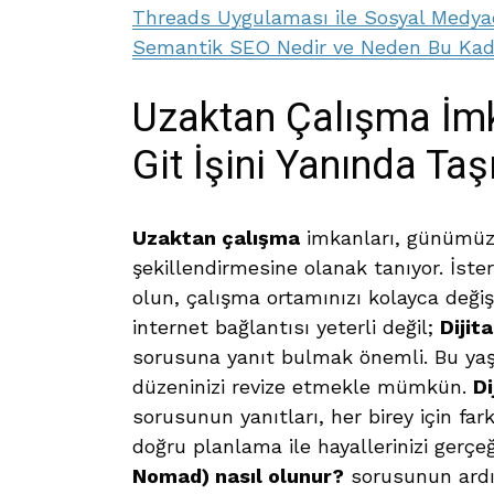
Threads Uygulaması ile Sosyal Medyada
Semantik SEO Nedir ve Neden Bu Ka
Uzaktan Çalışma İmk
Git İşini Yanında Taş
Uzaktan çalışma
imkanları, günümüzd
şekillendirmesine olanak tanıyor. İster
olun, çalışma ortamınızı kolayca değişt
internet bağlantısı yeterli değil;
Dijit
sorusuna yanıt bulmak önemli. Bu ya
düzeninizi revize etmekle mümkün.
Di
sorusunun yanıtları, her birey için far
doğru planlama ile hayallerinizi gerçe
Nomad) nasıl olunur?
sorusunun ardı