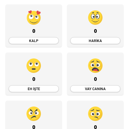
0
0
KALP
HARIKA
0
0
EH İŞTE
VAY CANINA
0
0