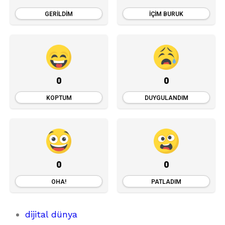
GERILDIM
İÇIM BURUK
0
0
KOPTUM
DUYGULANDIM
0
0
OHA!
PATLADIM
dijital dünya