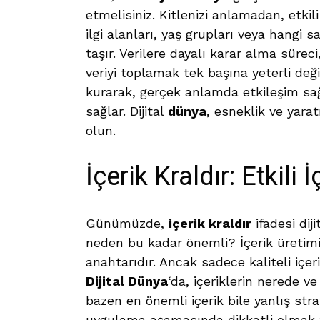
etmelisiniz. Kitlenizi anlamadan, etki
ilgi alanları, yaş grupları veya hangi s
taşır. Verilere dayalı karar alma süreci
veriyi toplamak tek başına yeterli değ
kurarak, gerçek anlamda etkileşim s
sağlar. Dijital
dünya
, esneklik ve yaratı
olun.
İçerik Kraldır: Etkili
Günümüzde,
içerik kraldır
ifadesi diji
neden bu kadar önemli? İçerik üreti
anahtarıdır. Ancak sadece kaliteli iç
Dijital Dünya
‘da, içeriklerin nerede v
bazen en önemli içerik bile yanlış stra
uygulama aşamasında dikkatli olmak tem