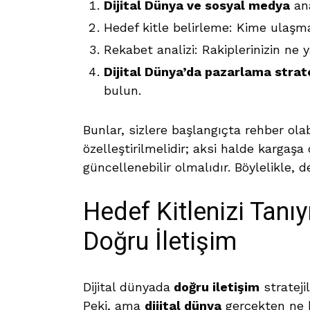
Dijital Dünya ve sosyal medya
ana
Hedef kitle belirleme: Kime ulaşmak
Rekabet analizi: Rakiplerinizin ne 
Dijital Dünya’da pazarlama strate
bulun.
Bunlar, sizlere başlangıçta rehber olabil
özelleştirilmelidir; aksi halde kargaşa 
güncellenebilir olmalıdır. Böylelikle, 
Hedef Kitlenizi Tanıy
Doğru İletişim
Dijital dünyada
doğru iletişim
strateji
Peki, ama
dijital dünya
gerçekten ne k