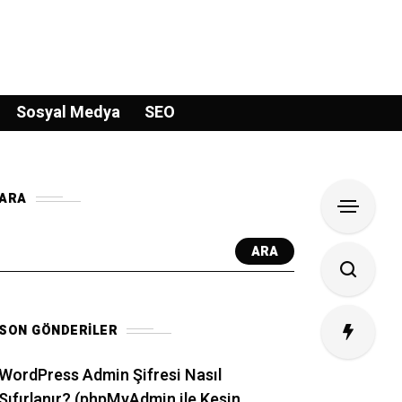
Sosyal Medya
SEO
ARA
ARA
SON GÖNDERILER
WordPress Admin Şifresi Nasıl
Sıfırlanır? (phpMyAdmin ile Kesin