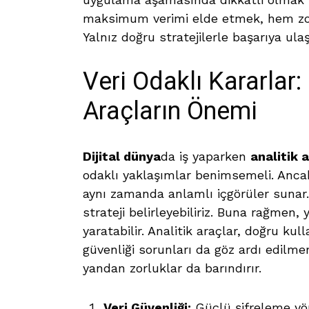
maksimum verimi elde etmek, hem zorlu
Yalnız doğru stratejilerle başarıya 
Veri Odaklı Kararlar:
Araçların Önemi
Dijital dünya
da iş yaparken
analitik 
odaklı yaklaşımlar benimsemeli. Ancak
aynı zamanda anlamlı içgörüler sunar.
strateji belirleyebiliriz. Buna rağmen,
yaratabilir. Analitik araçlar, doğru kul
güvenliği sorunları da göz ardı edilmem
yandan zorluklar da barındırır.
Veri Güvenliği:
Güçlü şifreleme yön