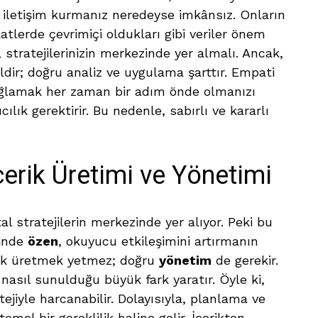
li iletişim kurmanız neredeyse imkânsız. Onların
aatlerde çevrimiçi oldukları gibi veriler önem
, stratejilerinizin merkezinde yer almalı. Ancak,
ildir; doğru analiz ve uygulama şarttır. Empati
ağlamak her zaman bir adım önde olmanızı
cılık gerektirir. Bu nedenle, sabırlı ve kararlı
 İçerik Üretimi ve Yönetimi
tal stratejilerin merkezinde yer alıyor. Peki bu
minde
özen
, okuyucu etkileşimini artırmanın
erik üretmek yetmez; doğru
yönetim
de gerekir.
e nasıl sunulduğu büyük fark yaratır. Öyle ki,
tejiyle harcanabilir. Dolayısıyla, planlama ve
el bir gereklilik haline gelir. İçerikten