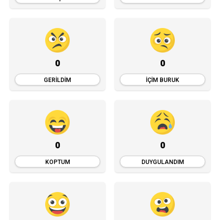
0
0
GERILDIM
İÇIM BURUK
0
0
KOPTUM
DUYGULANDIM