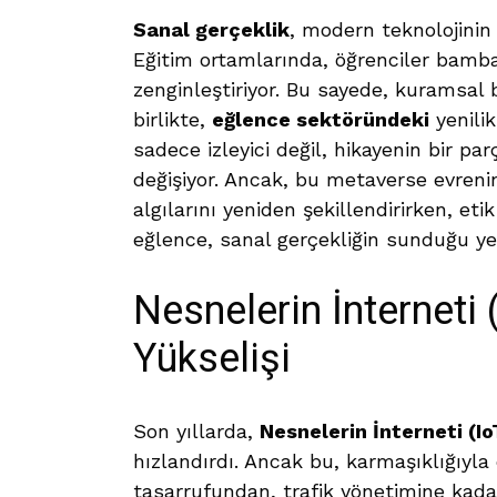
Sanal gerçeklik
, modern teknolojinin 
Eğitim ortamlarında, öğrenciler bamb
zenginleştiriyor. Bu sayede, kuramsal 
birlikte,
eğlence sektöründeki
yenilik
sadece izleyici değil, hikayenin bir par
değişiyor. Ancak, bu metaverse evrenin
algılarını yeniden şekillendirirken, eti
eğlence, sanal gerçekliğin sunduğu ye
Nesnelerin İnterneti (I
Yükselişi
Son yıllarda,
Nesnelerin İnterneti (Io
hızlandırdı. Ancak bu, karmaşıklığıyla da
tasarrufundan, trafik yönetimine kada