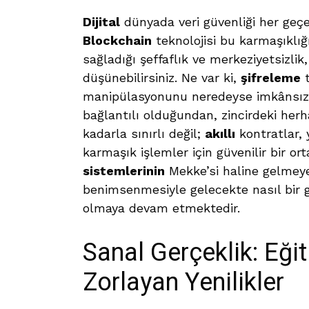
Dijital
dünyada veri güvenliği her geçe
Blockchain
teknolojisi bu karmaşıklığ
sağladığı şeffaflık ve merkeziyetsizlik, 
düşünebilirsiniz. Ne var ki,
şifreleme
t
manipülasyonunu neredeyse imkânsız hal
bağlantılı olduğundan, zincirdeki herha
kadarla sınırlı değil;
akıllı
kontratlar, 
karmaşık işlemler için güvenilir bir o
sistemlerinin
Mekke’si haline gelmeye 
benimsenmesiyle gelecekte nasıl bir g
olmaya devam etmektedir.
Sanal Gerçeklik: Eği
Zorlayan Yenilikler