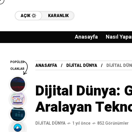
AÇIK
KARANLIK
Anasayfa
Nasıl Yapa
POPÜLER
ANASAYFA
DIJITAL DÜNYA
DIJITAL DÜ
OLANLAR
Dijital Dünya: 
Aralayan Tekno
DIJITAL DÜNYA
1 yıl önce
852 Görünümler