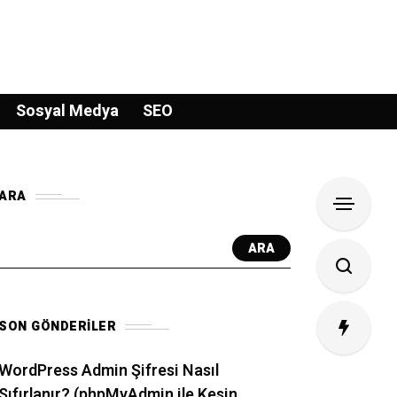
Sosyal Medya
SEO
ARA
ARA
SON GÖNDERILER
WordPress Admin Şifresi Nasıl
Sıfırlanır? (phpMyAdmin ile Kesin