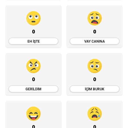
0
0
EH İŞTE
VAY CANINA
0
0
GERILDIM
İÇIM BURUK
0
0