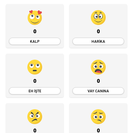
0
0
KALP
HARIKA
0
0
EH İŞTE
VAY CANINA
0
0