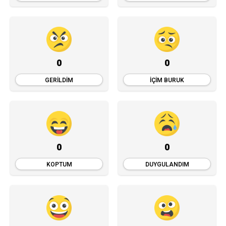
0
0
GERILDIM
İÇIM BURUK
0
0
KOPTUM
DUYGULANDIM