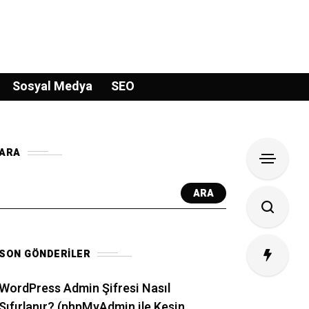
Sosyal Medya
SEO
ARA
ARA
SON GÖNDERILER
WordPress Admin Şifresi Nasıl
Sıfırlanır? (phpMyAdmin ile Kesin