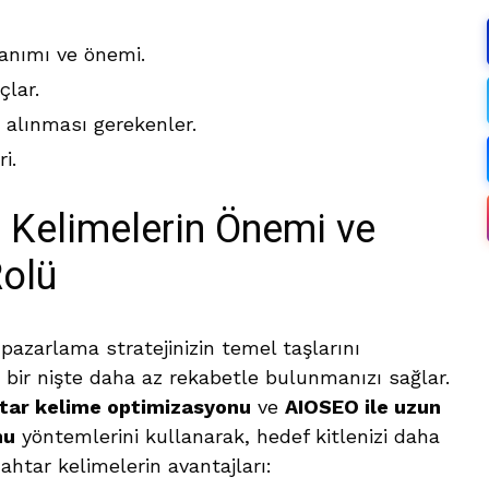
anımı ve önemi.
lar.
 alınması gerekenler.
i.
 Kelimelerin Önemi ve
Rolü
 pazarlama stratejinizin temel taşlarını
i bir nişte daha az rekabetle bulunmanızı sağlar.
htar kelime optimizasyonu
ve
AIOSEO ile uzun
nu
yöntemlerini kullanarak, hedef kitlenizi daha
nahtar kelimelerin avantajları: