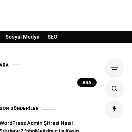
Sosyal Medya
SEO
ARA
ARA
SON GÖNDERILER
WordPress Admin Şifresi Nasıl
Sıfırlanır? (phpMyAdmin ile Kesin