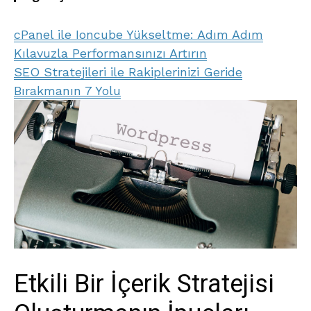
cPanel ile Ioncube Yükseltme: Adım Adım
Kılavuzla Performansınızı Artırın
SEO Stratejileri ile Rakiplerinizi Geride
Bırakmanın 7 Yolu
Etkili Bir İçerik Stratejisi