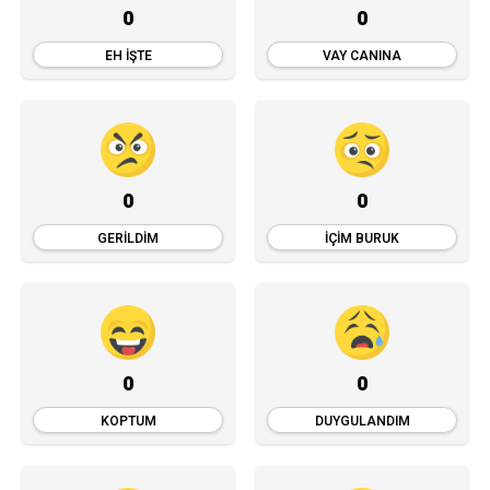
0
0
EH İŞTE
VAY CANINA
0
0
GERILDIM
İÇIM BURUK
0
0
KOPTUM
DUYGULANDIM