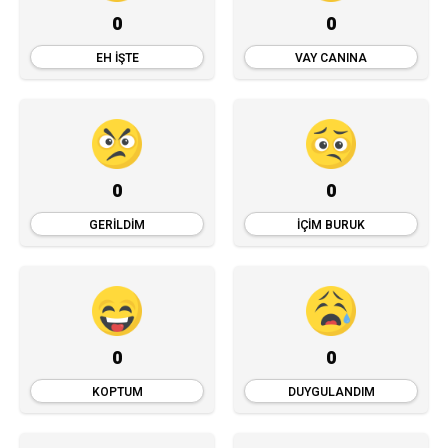
0
0
EH İŞTE
VAY CANINA
0
0
GERILDIM
İÇIM BURUK
0
0
KOPTUM
DUYGULANDIM