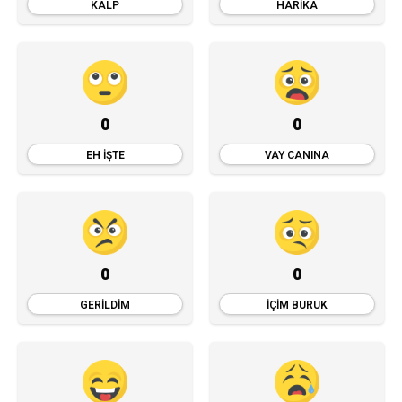
KALP
HARIKA
0
0
EH İŞTE
VAY CANINA
0
0
GERILDIM
İÇIM BURUK