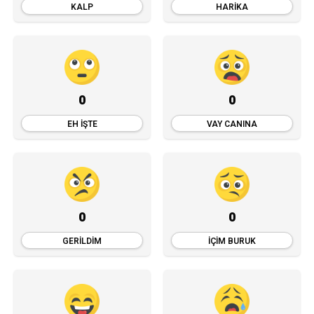
KALP
HARIKA
0
0
EH İŞTE
VAY CANINA
0
0
GERILDIM
İÇIM BURUK