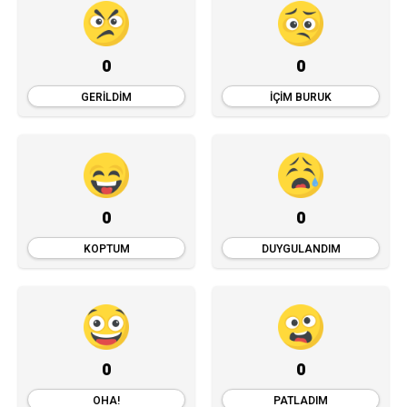
0
0
GERILDIM
İÇIM BURUK
0
0
KOPTUM
DUYGULANDIM
0
0
OHA!
PATLADIM