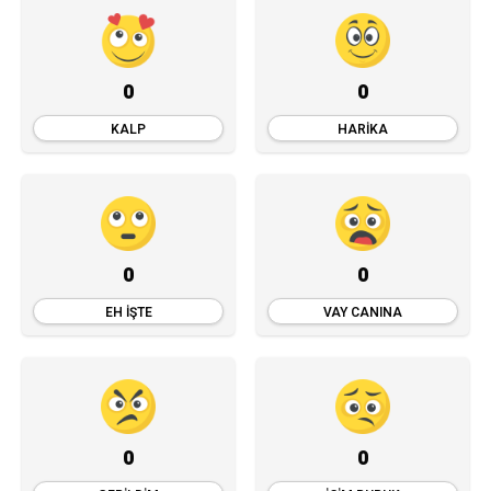
0
0
KALP
HARIKA
0
0
EH İŞTE
VAY CANINA
0
0