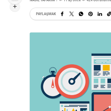
NASIL YAPARIM ?
11 ay önce
424 Görünüml
PAYLAŞMAK