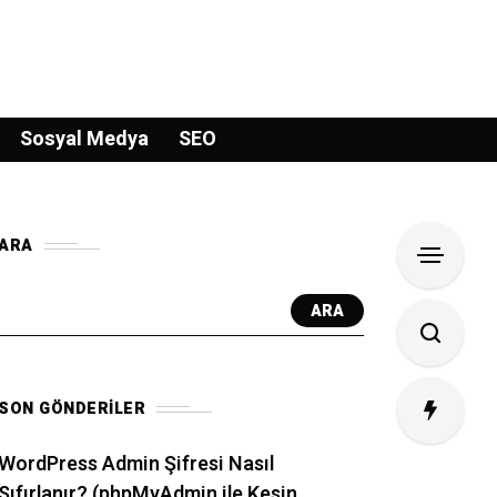
Sosyal Medya
SEO
ARA
ARA
SON GÖNDERILER
WordPress Admin Şifresi Nasıl
Sıfırlanır? (phpMyAdmin ile Kesin