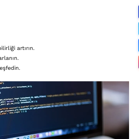
irliği artırın.
rlanın.
keşfedin.