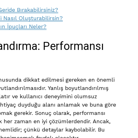
Geride Bırakabilirsiniz?
 Nasıl Oluşturabilirsin?
ın İpuçları Neler?
andırma: Performansı
usunda dikkat edilmesi gereken en önemli
utlandırılmasıdır. Yanlış boyutlandırılmış
latır ve kullanıcı deneyimini olumsuz
n ihtiyaç duyduğu alanı anlamak ve buna göre
mak gerekir. Sonuç olarak, performansı
ek her zaman en iyi çözümlerdendir. Ancak,
mlidir; çünkü detaylar kaybolabilir. Bu
 benimsemek faydalı olacaktır.