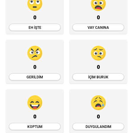
0
0
EH İŞTE
VAY CANINA
0
0
GERILDIM
İÇIM BURUK
0
0
KOPTUM
DUYGULANDIM