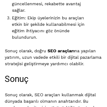
güncellenmesi, rekabette avantaj
sağlar.
Eğitim: Ekip üyelerinizin bu araçları
etkin bir şekilde kullanabilmesi için
eğitim ihtiyacını göz önünde
bulundurun.
Sonuç olarak, doğru
SEO araçları
na yapılan
yatırım, uzun vadede etkili bir dijital pazarlama
stratejisi geliştirmeye yardımcı olabilir.
Sonuç
Sonuç olarak, SEO araçları kullanmak dijital
dünyada başarılı olmanın anahtarıdır. Bu