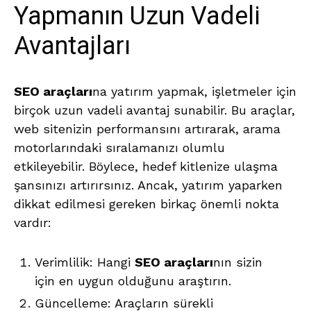
Yapmanın Uzun Vadeli
Avantajları
SEO araçları
na yatırım yapmak, işletmeler için
birçok uzun vadeli avantaj sunabilir. Bu araçlar,
web sitenizin performansını artırarak, arama
motorlarındaki sıralamanızı olumlu
etkileyebilir. Böylece, hedef kitlenize ulaşma
şansınızı artırırsınız. Ancak, yatırım yaparken
dikkat edilmesi gereken birkaç önemli nokta
vardır:
Verimlilik: Hangi
SEO araçları
nın sizin
için en uygun olduğunu araştırın.
Güncelleme: Araçların sürekli