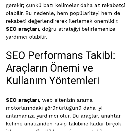
gerekir; çünkü bazı kelimeler daha az rekabetçi
olabilir. Bu nedenle, hem popülariteyi hem de
rekabeti değerlendirerek ilerlemek önemlidir.
SEO araçları
, doğru stratejiyi belirlemenize
yardımcı olabilir.
SEO Performans Takibi:
Araçların Önemi ve
Kullanım Yöntemleri
SEO araçları
, web sitenizin arama
motorlarındaki görünürlüğünü daha iyi
anlamanıza yardımcı olur. Bu araçlar, anahtar
kelime analizinden rakip takibine kadar birçok