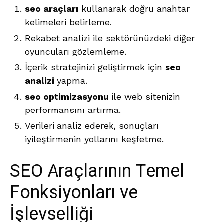
seo araçları
kullanarak doğru anahtar
kelimeleri belirleme.
Rekabet analizi ile sektörünüzdeki diğer
oyuncuları gözlemleme.
İçerik stratejinizi geliştirmek için
seo
analizi
yapma.
seo optimizasyonu
ile web sitenizin
performansını artırma.
Verileri analiz ederek, sonuçları
iyileştirmenin yollarını keşfetme.
SEO Araçlarının Temel
Fonksiyonları ve
İşlevselliği