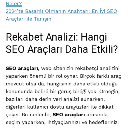
Neler?
2024’te Başarılı Olmanın Anahtarı: En İyi SEO
Araçları ile Tanışın
Rekabet Analizi: Hangi
SEO Araçları Daha Etkili?
SEO araçları
, web sitenizin rekabetçi analizini
yaparken önemli bir rol oynar. Birçok farklı araç
mevcut olsa da, hangisinin daha etkili olduğu
konusunda belirli bir görüş birliği yok. Örneğin,
bazıları daha derin veri analizi sunarken,
diğerleri kullanıcı dostu arayüzleri ile dikkat
çeker. Bu nedenle,
SEO araçları
arasında
seçim yaparken, ihtiyaçlarınızı ve hedeflerinizi