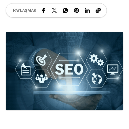
PAYLAŞMAK