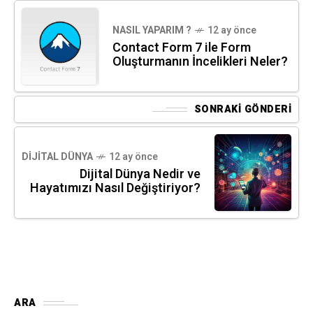
NASIL YAPARIM ?
12 ay önce
Contact Form 7 ile Form
Oluşturmanın İncelikleri Neler?
SONRAKI GÖNDERI
DIJITAL DÜNYA
12 ay önce
Dijital Dünya Nedir ve
Hayatımızı Nasıl Değiştiriyor?
ARA