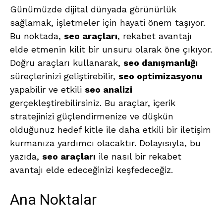
Günümüzde dijital dünyada görünürlük
sağlamak, işletmeler için hayati önem taşıyor.
Bu noktada,
seo araçları
, rekabet avantajı
elde etmenin kilit bir unsuru olarak öne çıkıyor.
Doğru araçları kullanarak,
seo danışmanlığı
süreçlerinizi geliştirebilir,
seo optimizasyonu
yapabilir ve etkili
seo analizi
gerçekleştirebilirsiniz. Bu araçlar, içerik
stratejinizi güçlendirmenize ve düşkün
olduğunuz hedef kitle ile daha etkili bir iletişim
kurmanıza yardımcı olacaktır. Dolayısıyla, bu
yazıda,
seo araçları
ile nasıl bir rekabet
avantajı elde edeceğinizi keşfedeceğiz.
Ana Noktalar