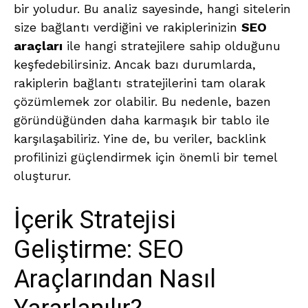
bir yoludur. Bu analiz sayesinde, hangi sitelerin
size bağlantı verdiğini ve rakiplerinizin
SEO
araçları
ile hangi stratejilere sahip olduğunu
keşfedebilirsiniz. Ancak bazı durumlarda,
rakiplerin bağlantı stratejilerini tam olarak
çözümlemek zor olabilir. Bu nedenle, bazen
göründüğünden daha karmaşık bir tablo ile
karşılaşabiliriz. Yine de, bu veriler, backlink
profilinizi güçlendirmek için önemli bir temel
oluşturur.
İçerik Stratejisi
Geliştirme: SEO
Araçlarından Nasıl