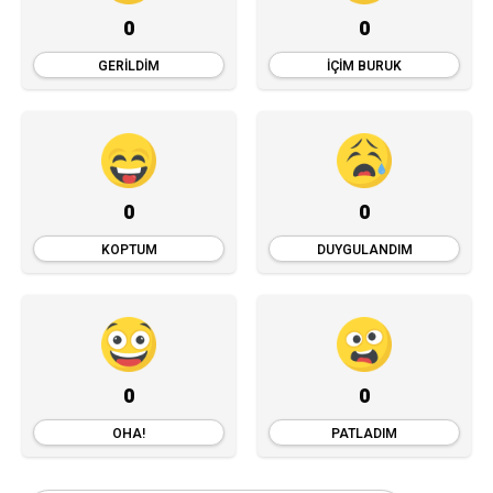
0
0
GERILDIM
İÇIM BURUK
0
0
KOPTUM
DUYGULANDIM
0
0
OHA!
PATLADIM