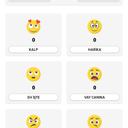
0
0
KALP
HARIKA
0
0
EH İŞTE
VAY CANINA