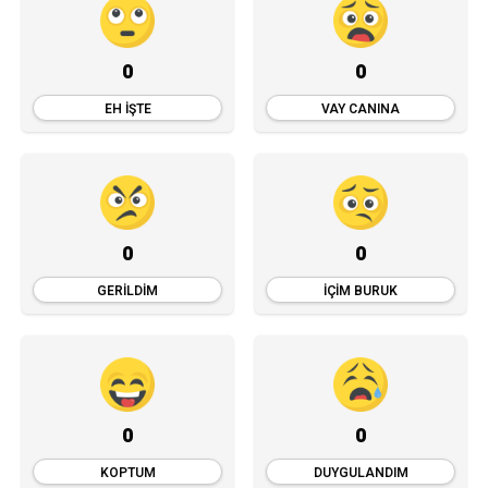
0
0
EH İŞTE
VAY CANINA
0
0
GERILDIM
İÇIM BURUK
0
0
KOPTUM
DUYGULANDIM