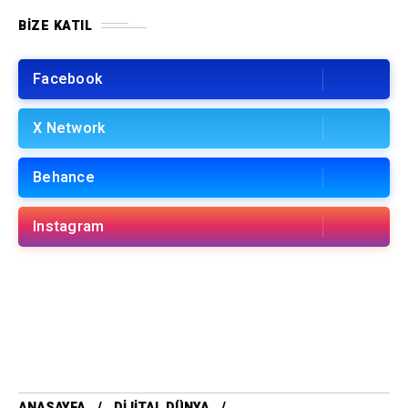
BIZE KATIL
Facebook
X Network
Behance
Instagram
ANASAYFA
DIJITAL DÜNYA