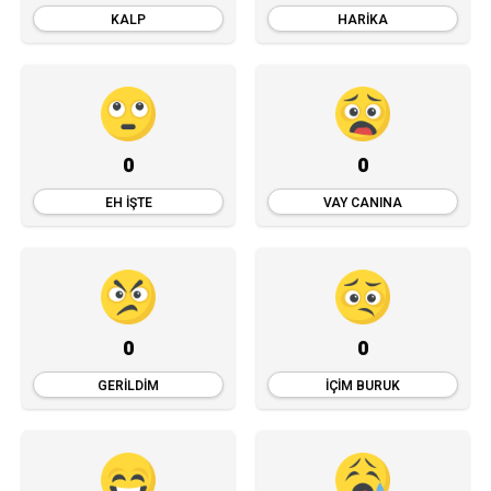
KALP
HARIKA
0
0
EH İŞTE
VAY CANINA
0
0
GERILDIM
İÇIM BURUK