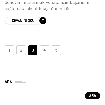
deneyimini artırmak ve sitenizin başarısını
sağlamak için oldukça önemlidir.
DEVAMINI OKU
1
2
3
4
5
ARA
ARA